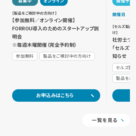
募集中
オンライン
開催予定
【製品をご検討中の方向け】
開催日
【参加無料／オンライン開催】
【セルズ製品
FORROU導入のためのスタートアップ説
け】
明会
社労士つな
※毎週木曜開催（完全予約制）
「セルズで
知らせ
参加無料
製品をご検討中の方向け
セルズ製
製品をご
お申込みはこちら
一覧を見る