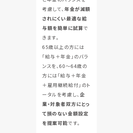
考慮して、
年金が減額
されにくい最適な給
与額を簡単に試算
で
きます。
65歳以上の方には
「給与＋年金」のバラ
ンスを、60〜64歳の
方には「給与＋年金
＋雇用継続給付」のト
ータルを考慮し、
企
業・対象者双方にとっ
て損のない金額設定
を提案可能
です。