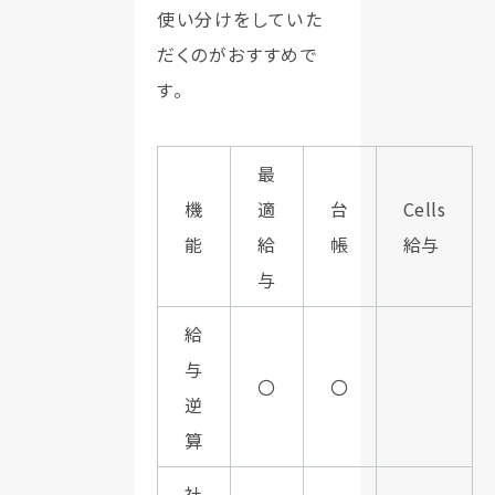
使い分けをしていた
だくのがおすすめで
す。
最
機
適
台
Cells
能
給
帳
給与
与
給
与
〇
〇
逆
算
社