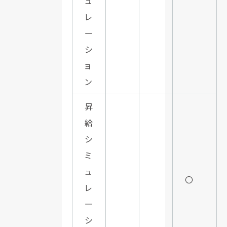
ュ
レ
ー
シ
ョ
ン
昇
給
シ
ミ
ュ
〇
レ
ー
シ