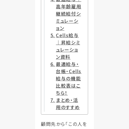
高年齢雇用
継続給付シ
ミュレーシ
ョン
Cells給与
｜昇給シミ
ュレーショ
ン資料
最適給与・
台帳・Cells
給与の機能
比較表はこ
ちら！
まとめ・活
用のすすめ
顧問先から「この人を