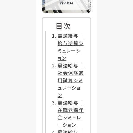
目次
最適給与｜
給与逆算シ
ミュレーシ
ョン
最適給与｜
社会保険適
用試算シミ
ュレーショ
ン
最適給与｜
在職老齢年
金シミュレ
ーション
最適給与｜