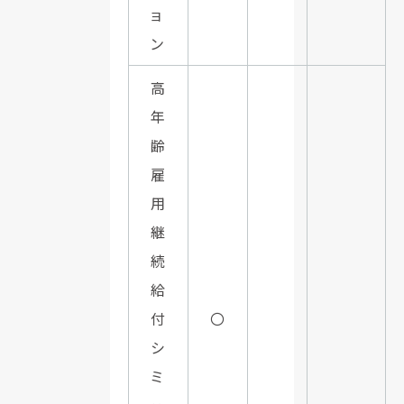
ョ
ン
高
年
齢
雇
用
継
続
給
付
〇
シ
ミ