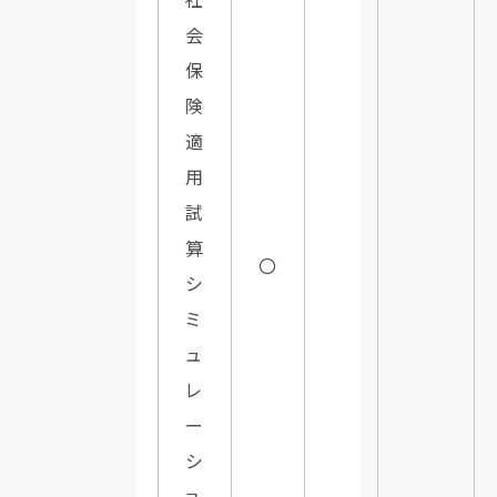
会
保
険
適
用
試
算
〇
シ
ミ
ュ
レ
ー
シ
ョ