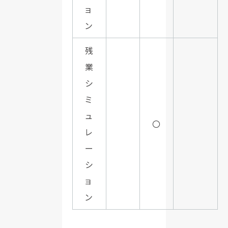
ョ
ン
残
業
シ
ミ
ュ
〇
レ
ー
シ
ョ
ン