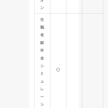
ン
在
職
老
齢
年
金
シ
〇
ミ
ュ
レ
ー
シ