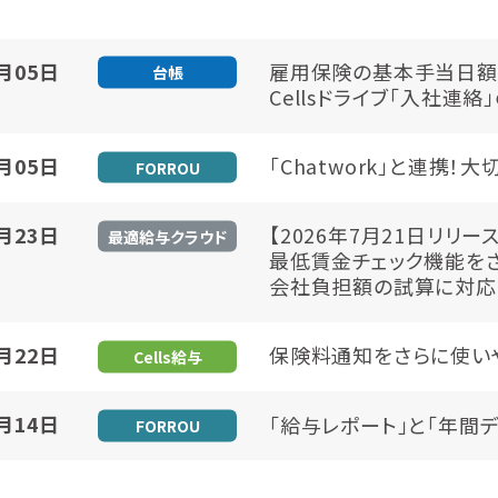
8月05日
雇用保険の基本手当日額
台帳
Cellsドライブ「入社連
8月05日
「Chatwork」と連携
FORROU
7月23日
【2026年7月21日リリース
最適給与クラウド
最低賃金チェック機能を
会社負担額の試算に対応
7月22日
保険料通知をさらに使い
Cells給与
7月14日
「給与レポート」と「年間
FORROU