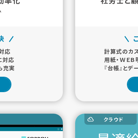
効率化
社労士と
ム
決
対応
計算式のカ
に対応
用紙・ＷＥＢ
も充実
『台帳』とデ
クラウド