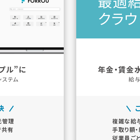
最適
クラウ
プル”に
年金・賃金
システム
給与
決
元管理
複雑な給
で共有
手取り額
従業員ご