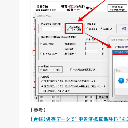
【参考】
【台帳】保存データで“申告済概算保険料”