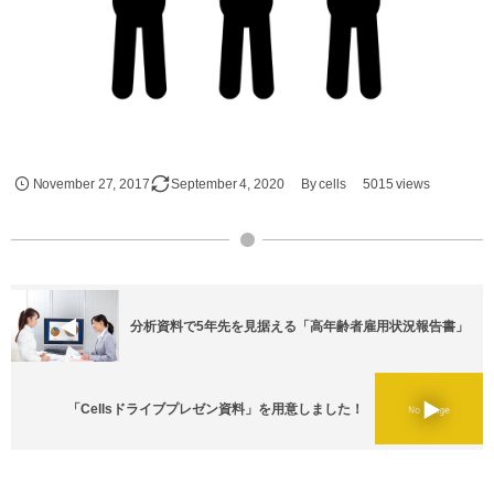
November
27
,
2017
September
4
,
2020
By
cells
5015 views
分析資料で5年先を見据える「高年齢者雇用状況報告書」
「Cellsドライブプレゼン資料」を用意しました！