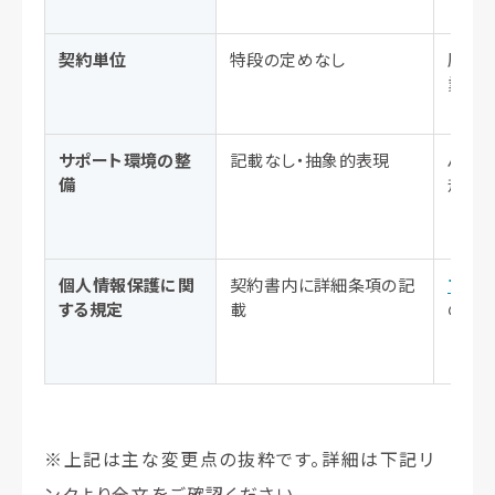
契約単位
特段の定めなし
原則
業所
サポート環境の整
記載なし・抽象的表現
ハラス
備
規定
個人情報保護に関
契約書内に詳細条項の記
プラ
する規定
載
の参
※上記は主な変更点の抜粋です。詳細は下記リ
ンクより全文をご確認ください。