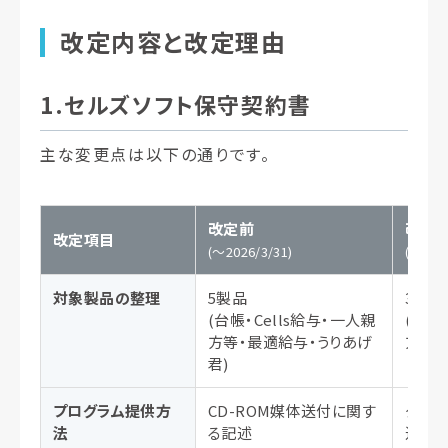
改定内容と改定理由
1.セルズソフト保守契約書
主な変更点は以下の通りです。
改定前
改定
改定項目
(～2026/3/31)
(2026/
対象製品の整理
5製品
3製品
(台帳・Cells給与・一人親
(台帳
方等・最適給与・うりあげ
方等)
君)
プログラム提供方
CD-ROM媒体送付に関す
ダウ
法
る記述
述統